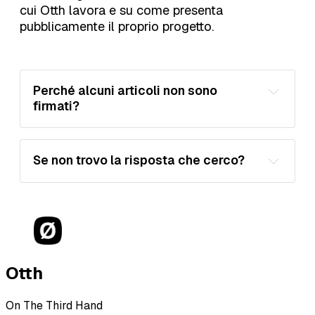
cui Otth lavora e su come presenta
pubblicamente il proprio progetto.
Perché alcuni articoli non sono 
firmati?
Se non trovo la risposta che cerco?
l’indirizzo email associato al tuo 
account, se ne hai uno; 
Otth
il problema che stai riscontrando; 
On The Third Hand
eventuali screenshot utili; 