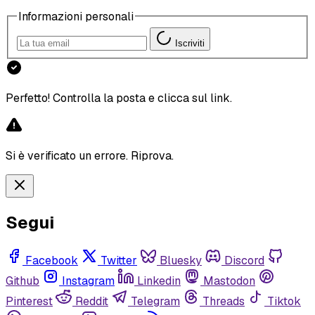
il dispositivo o browser che stai 
Informazioni personali
usando, se il problema riguarda 
Iscriviti
accesso o lettura.
Perfetto! Controlla la posta e clicca sul link.
Si è verificato un errore. Riprova.
Segui
Facebook
Twitter
Bluesky
Discord
Github
Instagram
Linkedin
Mastodon
Pinterest
Reddit
Telegram
Threads
Tiktok