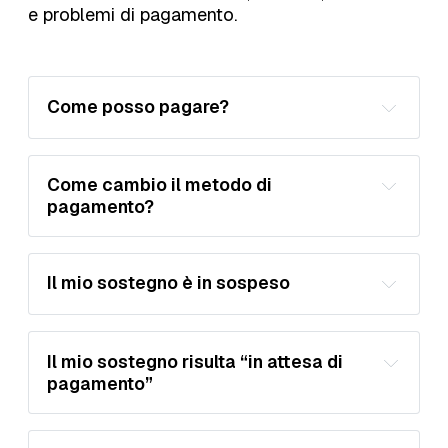
e problemi di pagamento.
Portale 
Sostienici
Pagamenti
Come posso pagare?
Carte di Credito e di Debito; 
Come cambio il metodo di 
pagamento?
Apple Pay; 
Google Pay; 
Portale Pagamenti
Link 
Il mio sostegno è in sospeso
Portale Pagamenti
aggiungere un nuovo metodo di 
Il mio sostegno risulta “in attesa di 
pagamento; 
pagamento”
aggiornare quello esistente; 
scegliere un metodo diverso per il 
Portale Pagamenti