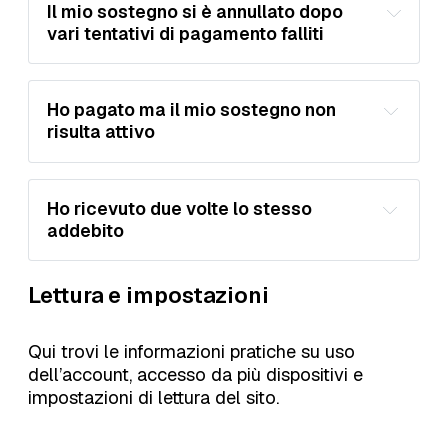
Il mio sostegno si è annullato dopo 
rinnovo, quando previsto.
vari tentativi di pagamento falliti
Ho pagato ma il mio sostegno non 
risulta attivo
Portale Pagamenti
Ho ricevuto due volte lo stesso 
addebito
Sostienici
l’indirizzo email del tuo account; 
la data del pagamento; 
Lettura e impostazioni
l’indirizzo email associato al tuo 
il metodo di pagamento usato; 
account; 
Qui trovi le informazioni pratiche su uso
un eventuale screenshot della 
la data dei due addebiti; 
ricevuta. 
dell’account, accesso da più dispositivi e
l’importo; 
impostazioni di lettura del sito.
un eventuale screenshot o ricevuta. 