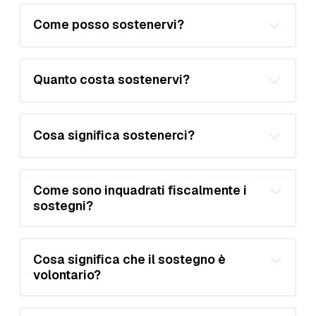
Mecenate è la formula di sostegno 
Come posso sostenervi?
più ampia.
Sostienici
Quanto costa sostenervi?
Lettore: 0 € 
Cosa significa sostenerci?
Sostenitore: 1 € al mese oppure 10 € 
all’anno
Come sono inquadrati fiscalmente i 
Mecenate: 5 € al mese oppure 50 € 
sostegni?
all’anno
con Sostenitore aiuti la continuità di 
Otth e sostieni un progetto editoriale 
indipendente; 
Cosa significa che il sostegno è 
volontario?
con Mecenate dai un sostegno più 
ampio a Otth e puoi segnalare alla 
redazione uscite, articoli e notizie che 